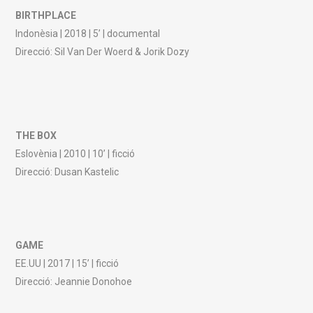
BIRTHPLACE
Indonèsia | 2018 | 5’ | documental
Direcció: Sil Van Der Woerd & Jorik Dozy
THE BOX
Eslovènia | 2010 | 10’ | ficció
Direcció: Dusan Kastelic
GAME
EE.UU | 2017 | 15’ | ficció
Direcció: Jeannie Donohoe