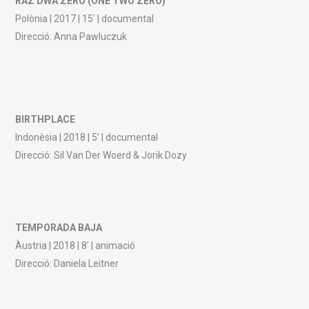
RAZ DWA ZERO (ONE TWO ZERO)
Polònia | 2017 | 15’ | documental
Direcció: Anna Pawluczuk
BIRTHPLACE
Indonèsia | 2018 | 5’ | documental
Direcció: Sil Van Der Woerd & Jorik Dozy
TEMPORADA BAJA
Àustria | 2018 | 8’ | animació
Direcció: Daniela Leitner