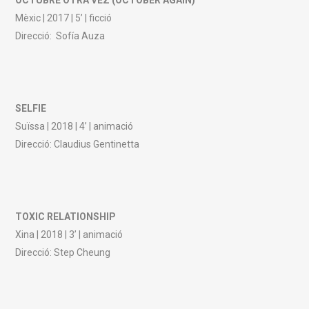
OCTUBRE OTRA VEZ (OCTOBER AGAIN)
Mèxic | 2017 | 5’ | ficció
Direcció: Sofía Auza
SELFIE
Suïssa | 2018 | 4’ | animació
Direcció: Claudius Gentinetta
TOXIC RELATIONSHIP
Xina | 2018 | 3’ | animació
Direcció: Step Cheung