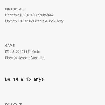
BIRTHPLACE
Indonèsia | 2018 | 5’ | documental
Direcció: Sil Van Der Woerd & Jorik Dozy
GAME
EE.UU | 2017 | 15’ | ficció
Direcció: Jeannie Donohoe
De 14 a 16 anys
FOLLOWER