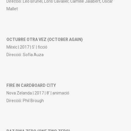
Direcció: Léo Brunel, Loris Cavalier, Camille Jalabert, Oscar
Mallet
OCTUBRE OTRA VEZ (OCTOBER AGAIN)
Mèxic | 2017 | 5’ | ficció
Direcció: Sofía Auza
FIRE IN CARDBOARD CITY
Nova Zelanda | 2017 | 8’ | animació
Direcció: Phil Brough