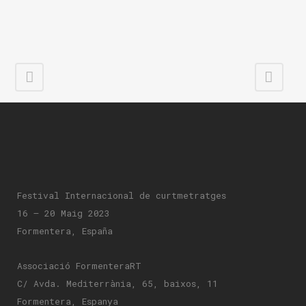
Festival Internacional de curtmetratges
16 – 20 Maig 2023
Formentera, España
Associació FormenteraRT
C/ Avda. Mediterrània, 65, baixos, 11
Formentera, Espanya