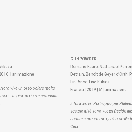
GUNPOWDER
shkova
Romane Faure, Nathanael Perron
20 | 6′ | animazione
Detrain, Benoît de Geyer d’Orth, 
Lin, Anne-Lise Kubiak
 Nord vive un orso polare molto
Francia | 2019 | 5′ | animazione
roso. Un giorno riceve una visita
…
È l’ora del tè! Purtroppo per Phileas 
scatole di tè sono vuote! Decide all
andare a prenderne qualcuna alla fo
Cina!