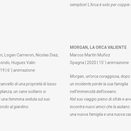
semplice! L’Arca è solo per coppie 
MORGAN, LA ORCA VALIENTE
an, Logan Cameron, Nicolas Diaz,
Marcos Martín Muñoz
ondo, Hugues Valin
Spagna | 2020 | 15′ | animazione
019 | 6′ | animazione
Morgan, un’orca coraggiosa, dopo 
 cancello di una proprietà di lusso
un incidente perde la sua famiglia
#FORMENTERAFILM
one FormenteraRT
lianza, un cane solitario si
nell’immensità dell’oceano.
Mediterrània, 65, baixos,
 una femmina seduta sul suo
Nel suo viaggio pieno di sfide e av
fondo al giardino.
incontra nuovi amici che la aiutano 
a, Spagna
una nuova famiglia e una nuova ca
nica@formenterafilm.com