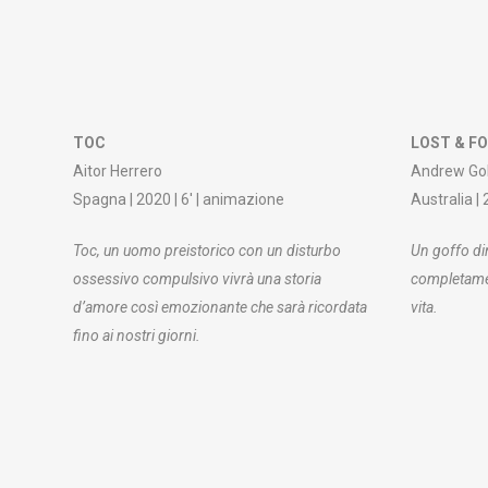
TOC
LOST & F
Aitor Herrero
Andrew Gol
Spagna | 2020 | 6′ | animazione
Australia |
Toc, un uomo preistorico con un disturbo
Un goffo di
ossessivo compulsivo vivrà una storia
completamen
d’amore così emozionante che sarà ricordata
vita.
fino ai nostri giorni.