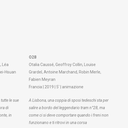
O28
, Léa
Otalia Caussé, Geoffroy Collin, Louise
Pei-Hsuan
Grardel, Antoine Marchand, Robin Merle,
Fabien Meyran
Francia | 2019 | 5′ | animazione
tutte le sue
A Lisbona, una coppia di sposi tedeschi sta per
ora di
salire a bordo del leggendario tram n°28, ma
nte, in
come ci si deve comportare quando i freni non
funzionano e ti ritrovi in una corsa