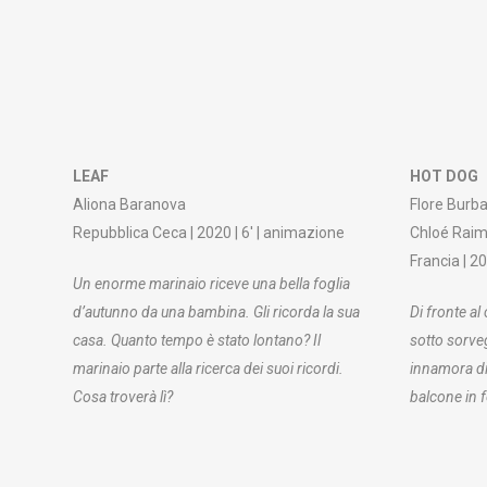
LEAF
HOT DOG
Aliona Baranova
Flore Burb
Repubblica Ceca | 2020 | 6′ | animazione
Chloé Raim
Francia | 2
Un enorme marinaio riceve una bella foglia
d’autunno da una bambina. Gli ricorda la sua
Di fronte al
casa. Quanto tempo è stato lontano? Il
Associazi
sotto sorveg
marinaio parte alla ricerca dei suoi ricordi.
Festival Internazionale di
C/ Avda. 
innamora di
Cosa troverà lì?
Cortometraggi
11
balcone in 
16 – 20 MAGGIO 2023
Formenter
Formentera, Spagna
Email:
mo