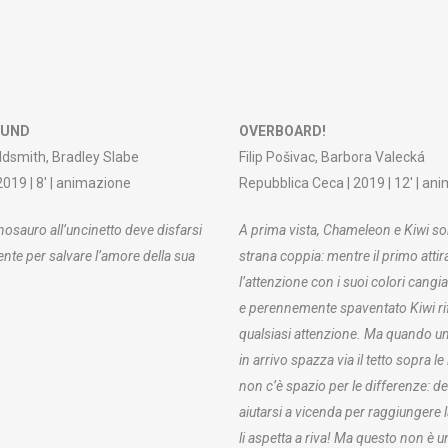
OUND
OVERBOARD!
dsmith, Bradley Slabe
Filip Pošivac, Barbora Valecká
 2019 | 8′ | animazione
Repubblica Ceca | 2019 | 12′ | an
nosauro all’uncinetto deve disfarsi
A prima vista, Chameleon e Kiwi s
te per salvare l’amore della sua
strana coppia: mentre il primo attir
l’attenzione con i suoi colori cangian
e perennemente spaventato Kiwi r
qualsiasi attenzione. Ma quando u
in arrivo spazza via il tetto sopra le 
non c’è spazio per le differenze: 
aiutarsi a vicenda per raggiungere 
li aspetta a riva! Ma questo non è 