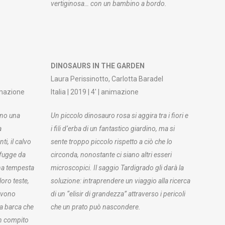
vertiginosa… con un bambino a bordo.
DINOSAURS IN THE GARDEN
Laura Perissinotto, Carlotta Baradel
imazione
Italia | 2019 | 4′ | animazione
ono una
Un piccolo dinosauro rosa si aggira tra i fiori e
a
i fili d’erba di un fantastico giardino, ma si
ti, il calvo
sente troppo piccolo rispetto a ciò che lo
ifugge da
circonda, nonostante ci siano altri esseri
na tempesta
microscopici. Il saggio Tardigrado gli darà la
loro teste,
soluzione: intraprendere un viaggio alla ricerca
devono
di un “elisir di grandezza” attraverso i pericoli
la barca che
che un prato può nascondere.
un compito