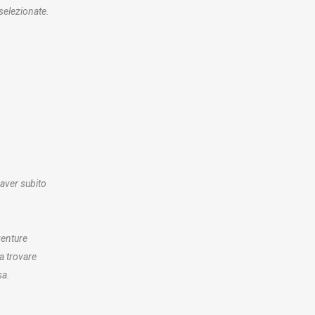
selezionate.
aver subito
venture
a trovare
sa.