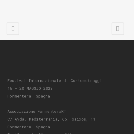
Festival Internazionale di Cortometraggi
16 – 20 MAGGIO 2023
Formentera, Spagna
Associazione FormenteraRT
C/ Avda. Mediterrània, 65, baixos, 11
Formentera, Spagna