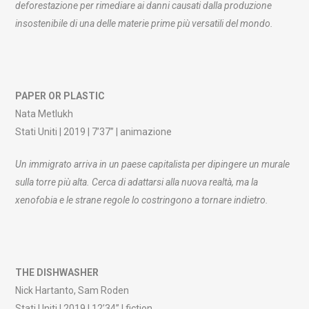
deforestazione per rimediare ai danni causati dalla produzione
insostenibile di una delle materie prime più versatili del mondo.
PAPER OR PLASTIC
Nata Metlukh
Stati Uniti | 2019 | 7’37” | animazione
Un immigrato arriva in un paese capitalista per dipingere un murale
sulla torre più alta. Cerca di adattarsi alla nuova realtà, ma la
xenofobia e le strane regole lo costringono a tornare indietro.
THE DISHWASHER
Nick Hartanto, Sam Roden
Stati Uniti | 2019 | 12’34” | fiction